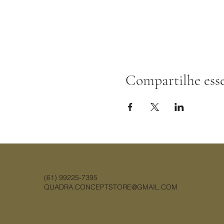
Compartilhe ess
(61) 99225-7395
QUADRA.CONCEPTSTORE@GMAIL.COM