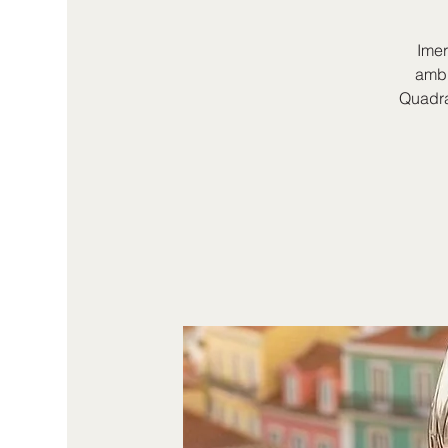
Imer
ambi
Quadra