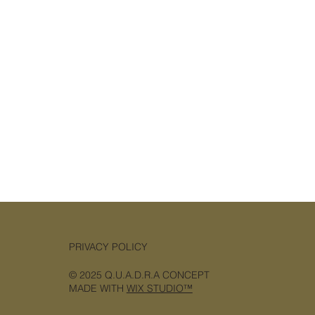
PRIVACY POLICY
© 2025 Q.U.A.D.R.A CONCEPT
MADE WITH
WIX STUDIO™