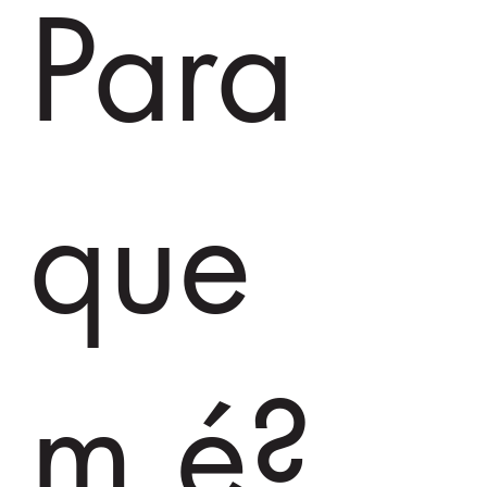
Para
que
m é?