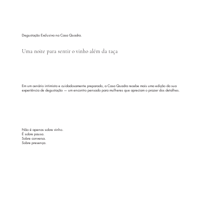
Degustação Exclusiva na Casa Quadra.
Uma noite para sentir o vinho além da taça
Em um cenário intimista e cuidadosamente preparado, a Casa Quadra recebe mais uma edição da sua
experiência de degustação — um encontro pensado para mulheres que apreciam o prazer dos detalhes.
Não é apenas sobre vinho.
É sobre pausa.
Sobre conversa.
Sobre presença.