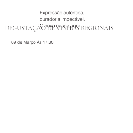
Expressão autêntica,
curadoria impecável.
O novo nasce aqui.
DEGUSTAÇÃO DE VINHOS REGIONAIS
09 de Março Às 17;30