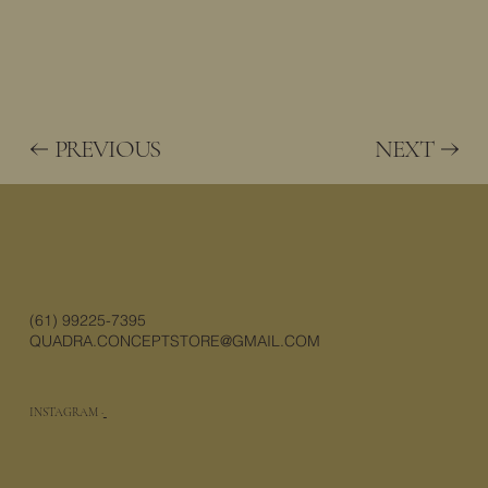
PREVIOUS
NEXT
(61) 99225-7395
QUADRA.CONCEPTSTORE@GMAIL.COM
INSTAGRAM ·