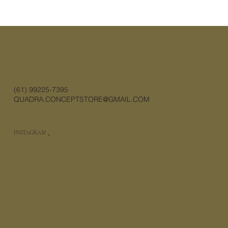
(61) 99225-7395
QUADRA.CONCEPTSTORE@GMAIL.COM
INSTAGRAM ·